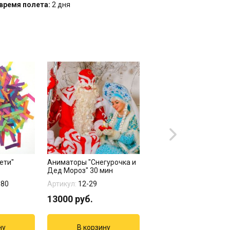
время полета:
2 дня
ети"
Аниматоры "Снегурочка и
"Письмо от Деда Моро
Дед Мороз" 30 мин
680
Артикул:
12-29
Артикул:
07-181
13000
руб.
400
руб.