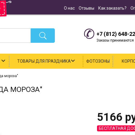
О нас
Отзывы
Как заказать?
О
+7 (812) 648-2
Заказы принимаются с
К
ТОВАРЫ ДЛЯ ПРАЗДНИКА
ФОТОЗОНЫ
КОРП
да мороза"
ДА МОРОЗА"
5166
ру
БЕСПЛАТНАЯ ДО