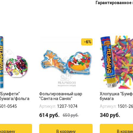
Гарантированное 
-6%
"Бумфети"
Фольгированный шар
Хлопушка "Бумф
бумага/фольга
"Санта на Санях"
бумага
501-0545
Артикул:
1207-1074
Артикул:
1501-2
614
руб.
340
руб.
650
руб.