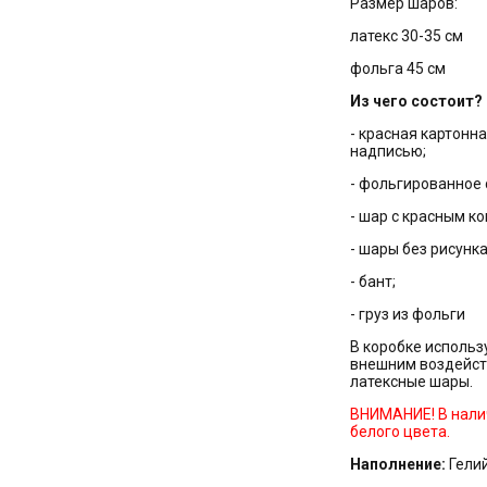
Размер шаров:
латекс 30-35 см
фольга 45 см
Из чего состоит?
- красная картонн
надписью;
- фольгированное 
- шар с красным ко
- шары без рисунка
- бант;
- груз из фольги
В коробке использ
внешним воздейст
латексные шары.
ВНИМАНИЕ! В налич
белого цвета.
Наполнение:
Гели