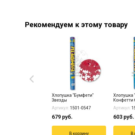
Рекомендуем к этому товару
альские огни -6 штук
Хлопушка "Бумфети"
Хлопушка 
Звезды
Конфетти 
кул:
18-308
Артикул:
1501-0547
Артикул:
1
руб.
679
руб.
603
руб.