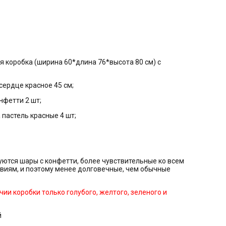
ая коробка (ширина 60*длина 76*высота 80 см) с
сердце красное 45 см;
нфетти 2 шт;
 пастель красные 4 шт;
уются шары с конфетти, более чувствительные ко всем
виям, и поэтому менее долговечные, чем обычные
ии коробки только голубого, желтого, зеленого и
й