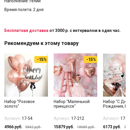
Наполнение: гелий
Время полета: 2 дня
Бесплатная доставка
от 3000 р. с интервалом в один час.
Рекомендуем к этому товару
-15%
-15%
Набор "Розовое
Набор "Маленькой
Набор "С Дне
золото"
принцессе"
Рождения, Ки
Артикул:
17-54
Артикул:
17-212
Артикул:
17-3
4966
руб.
15879
руб.
6173
руб.
5842
руб.
18680
руб.
726