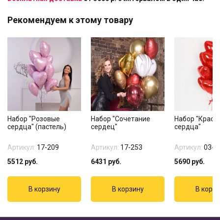
Рекомендуем к этому товару
Набор "Розовые
Набор "Сочетание
Набор "Красн
сердца" (пастель)
сердец"
сердца"
Артикул:
17-209
Артикул:
17-253
Артикул:
03-3
5512
руб.
6431
руб.
5690
руб.