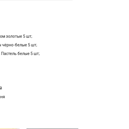
ом золотые 5 шт;
ы чёрно-белые 5 шт;
 Пастель белые 5 шт;
с
й
дня