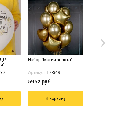
 ДР
Набор "Магия золота"
Занавес золотой
ти"
90смх2,4м
897
Артикул:
17-349
Артикул:
1501-3768
5962
руб.
746
руб.