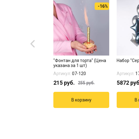
-16%
р " С любовью"
"Фонтан для торта" (Цена
Набор "Се
указана за 1 шт)
кул:
01-096
Артикул:
07-120
Артикул:
1
3
руб.
215
руб.
5872
руб
255
руб.