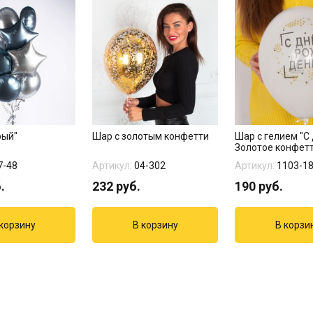
рый"
Шар с золотым конфетти
Шар с гелием "С
Золотое конфет
7-48
Артикул:
04-302
Артикул:
1103-1
.
232
руб.
190
руб.