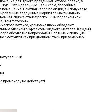
ожение для яркого праздника! Готовое облако, в
 штук — это идеальные шары хром, способные
 помещение. Покупая набор по акции, вы получаете
ированные воздушные шарики по максимально
бъемная связка станет роскошным подарком или
ентом фотозоны.
сического латекса, хромовые шары обладают
льным блеском с эффектом жидкого металла. Каждый
аборе абсолютно непрозрачен. Плотные и сияющие
но смотрятся как при дневном, так и при вечернем
с натуральный
й
дня
по промокоду не действует!