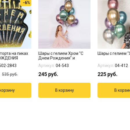
-6%
торта на пиках
Шары с гелием Хром "С
Шары с гелием "
ОЖДЕНИЯ
Днем Рождения" и
пожелания
502-2843
Артикул:
04-543
Артикул:
04-412
245
руб.
225
руб.
535
руб.