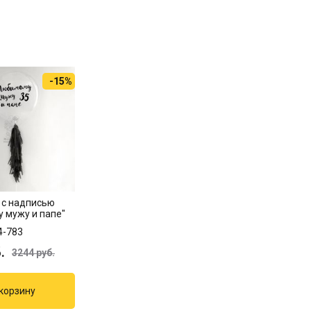
-15%
 с надписью
 мужу и папе"
4-783
.
3244
руб.