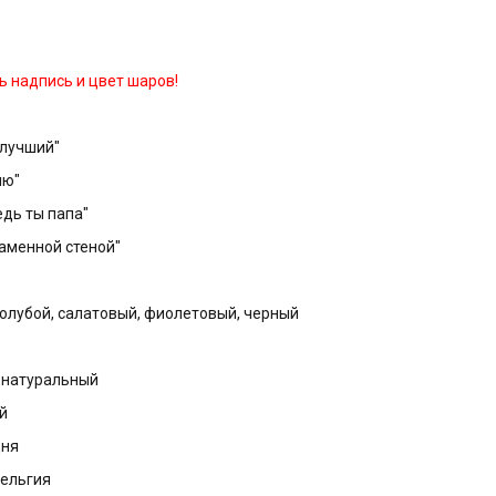
 надпись и цвет шаров!
 лучший"
лю"
едь ты папа"
 каменной стеной"
 голубой, салатовый, фиолетовый, черный
с натуральный
й
дня
Бельгия