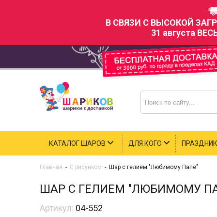
В СВЯЗИ С ВЫСОКОЙ ЗАГ
31 августа ВЕС
КАТАЛОГ ШАРОВ
ДЛЯ КОГО
ПРАЗДНИ
Главная
-
С рисунком
-
Шар с гелием "Любимому Папе"
ШАР С ГЕЛИЕМ "ЛЮБИМОМУ П
Артикул:
04-552