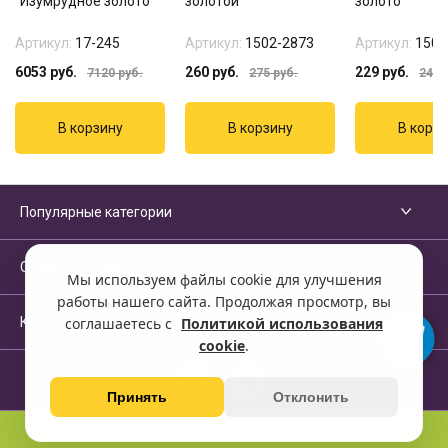
"Изумрудное золото"
золотой
золото
Артикул:
17-245
Артикул:
1502-2873
Артикул:
1501
6053
руб.
260
руб.
229
руб.
7120
руб.
275
руб.
245
р
Популярные категории
Сервисы и помощь
Мы используем файлы cookie для улучшения
работы нашего сайта. Продолжая просмотр, вы
Компания
соглашаетесь с
Политикой использования
cookie
.
Принять
Отклонить
Перейти на полную версию сайта