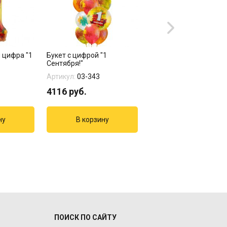
 цифра "1
Букет с цифрой "1
Композиция "1 сентяб
Сентября!"
Артикул:
03-343
Артикул:
01-540
4116
руб.
5261
руб.
ПОИСК ПО САЙТУ