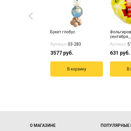
фольгированный "С
Букет глобус
Фольгиров
 знаний!"
сентября_
кул:
52-223
Артикул:
03-283
Артикул:
5
руб.
3577
руб.
631
руб.
О МАГАЗИНЕ
ПОПУЛЯРНЫЕ 