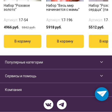
Набор "Розовое
Набор "Весь мир
Набор "Розов
золото"
начинается с мамы"
сердца" (паст
Артикул:
17-54
Артикул:
17-196
Артикул:
17-2
4966
руб.
5918
руб.
5512
руб.
5842
руб.
Популярные категории
Сервисы и помощь
Компания