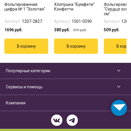
Фольгированная
Хлопушка "Бумфети"
Фольгирован
цифра № 1 "Золотая"
Конфетти
"Сердце золо
см"
Артикул:
1207-2827
Артикул:
1501-0590
Артикул:
1204
1696
руб.
380
руб.
509
руб.
399
руб.
Популярные категории
Сервисы и помощь
Компания