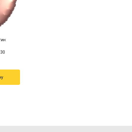
тин
830