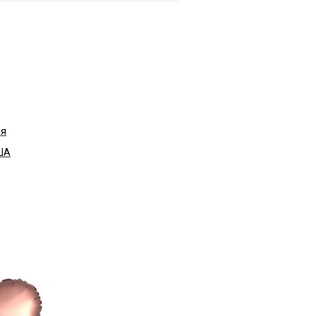
ня
ША