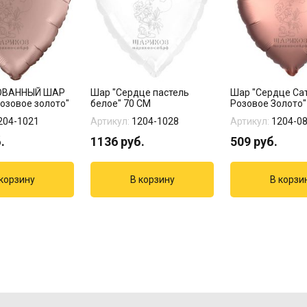
ОВАННЫЙ ШАР
Шар "Сердце пастель
Шар "Сердце Са
озовое золото"
белое" 70 СМ
Розовое Золото"
204-1021
Артикул:
1204-1028
Артикул:
1204-0
.
1136
руб.
509
руб.