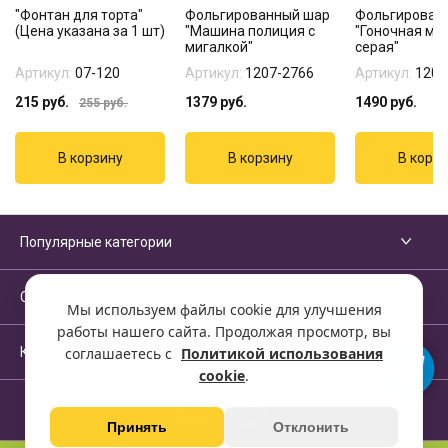
"Фонтан для торта"
Фольгированный шар
Фольгирован
(Цена указана за 1 шт)
"Машина полиция с
"Гоночная ма
мигалкой"
серая"
Артикул:
07-120
Артикул:
1207-2766
Артикул:
1207
215
руб.
1379
руб.
1490
руб.
255
руб.
Популярные категории
Сервисы и помощь
Мы используем файлы cookie для улучшения
работы нашего сайта. Продолжая просмотр, вы
Компания
соглашаетесь с
Политикой использования
cookie
.
Принять
Отклонить