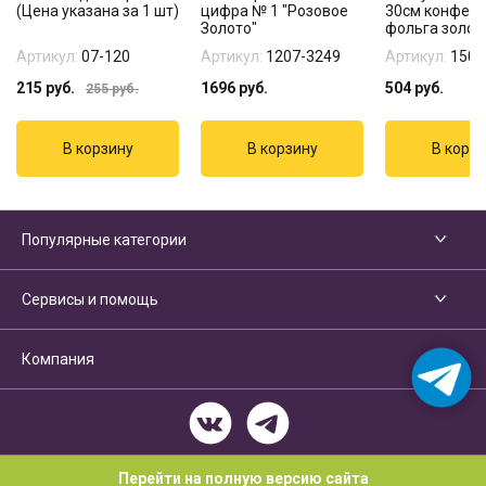
(Цена указана за 1 шт)
цифра № 1 "Розовое
30см конфетт
Золото"
фольга золот
Артикул:
07-120
Артикул:
1207-3249
Артикул:
1501
215
руб.
1696
руб.
504
руб.
255
руб.
Популярные категории
Сервисы и помощь
Компания
Перейти на полную версию сайта