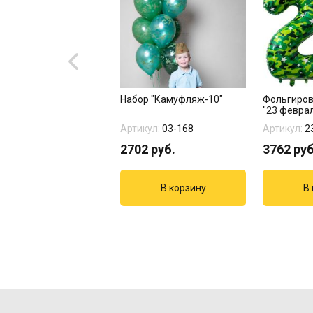
ьгированный шар
Набор "Камуфляж-10"
Фольгиро
зда 81см камуфляж"
"23 февра
цифр...
кул:
1203-0738
Артикул:
03-168
Артикул:
2
8
руб.
2702
руб.
3762
руб