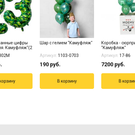
ванные цифры
Шар с гелием "Камуфляж"
Коробка - сюрпр
ля. Камуфляж"(2
"Камуфляж"
302М
Артикул:
1103-0703
Артикул:
17-86
.
190
руб.
7200
руб.