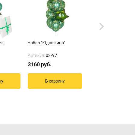
из
Набор "Юдашкина"
Набор "Герою и
защитнику"
Артикул:
03-97
Артикул:
17-403
3160
руб.
5935
руб.