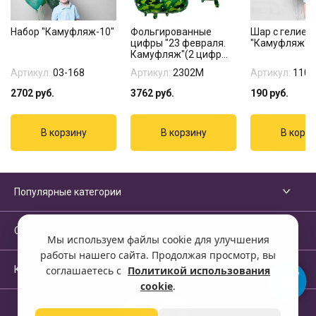
Набор "Камуфляж-10"
Фольгированные
Шар с гелием
цифры "23 февраля.
"Камуфляж"
Камуфляж"(2 цифр...
Артикул:
03-168
Артикул:
2302М
Артикул:
1103
2702
руб.
3762
руб.
190
руб.
Популярные категории
Сервисы и помощь
Мы используем файлы cookie для улучшения
работы нашего сайта. Продолжая просмотр, вы
Компания
соглашаетесь с
Политикой использования
cookie
.