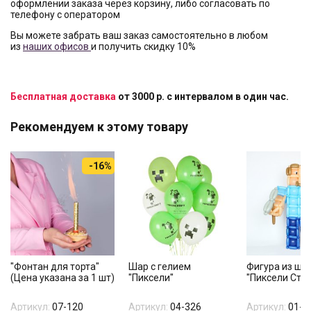
оформлении заказа через корзину, либо согласовать по
телефону с оператором
Вы можете забрать ваш заказ самостоятельно в любом
из
наших офисов
и получить скидку 10%
Бесплатная доставка
от 3000 р. с интервалом в один час.
Рекомендуем к этому товару
-16%
"Фонтан для торта"
Шар с гелием
Фигура из ша
(Цена указана за 1 шт)
"Пиксели"
"Пиксели Стив
Артикул:
07-120
Артикул:
04-326
Артикул:
01-3