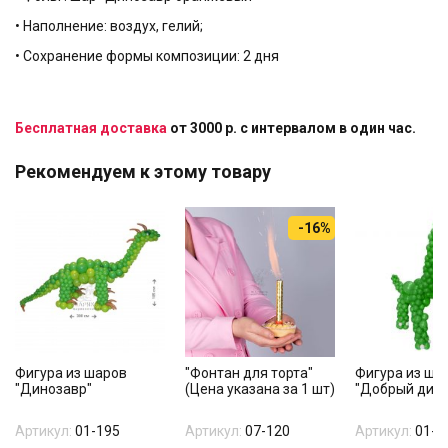
• Наполнение: воздух, гелий;
• Сохранение формы композиции: 2 дня
Бесплатная доставка
от 3000 р. с интервалом в один час.
Рекомендуем к этому товару
-16%
Фигура из шаров
"Фонтан для торта"
Фигура из ша
"Динозавр"
(Цена указана за 1 шт)
"Добрый дино
Артикул:
01-195
Артикул:
07-120
Артикул:
01-3