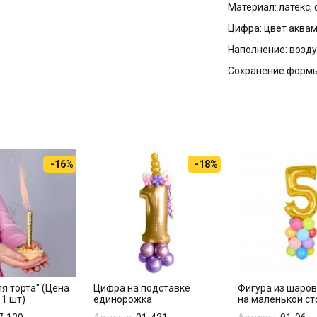
Материал: латекс,
Цифра: цвет аква
Наполнение: возду
Сохранение формы
-16%
-18%
я торта" (Цена
Цифра на подставке
Фигура из шаро
 1 шт)
единорожка
на маленькой ст