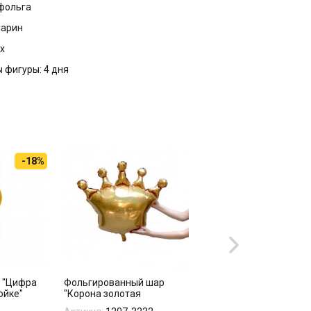
 фольга
марин
х
 фигуры: 4 дня
-18%
в "Цифра
Фольгированный шар
Фольгированный шар
ойке"
"Корона золотая
"Корона розовая
голография"
голография"