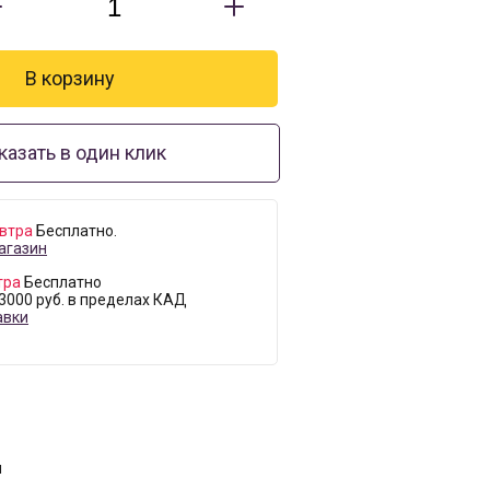
казать в один клик
втра
Бесплатно.
агазин
тра
Бесплатно
 3000 руб. в пределах КАД
авки
м