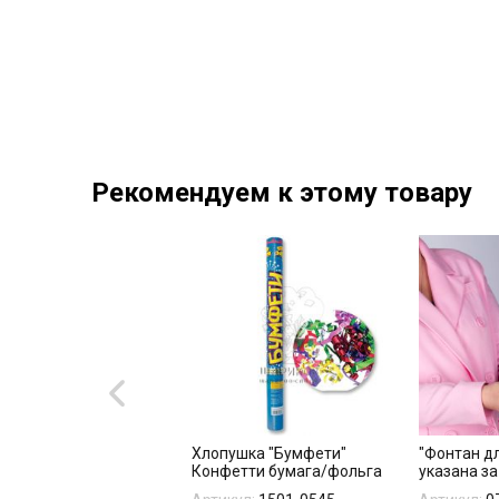
Рекомендуем к этому товару
гированная фигура
Хлопушка "Бумфети"
"Фонтан дл
 С КОРОНОЙ"
Конфетти бумага/фольга
указана за