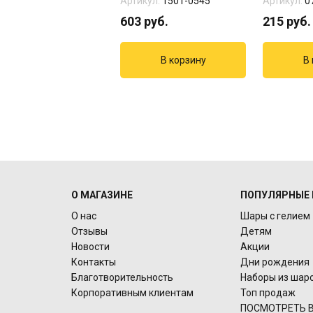
кул:
1207-5612
Артикул:
1501-0545
Артикул:
0
2
руб.
603
руб.
215
руб.
О МАГАЗИНЕ
ПОПУЛЯРНЫЕ 
О нас
Шары с гелием
Отзывы
Детям
Новости
Акции
Контакты
Дни рождения
Благотворительность
Наборы из шар
Корпоративным клиентам
Топ продаж
ПОСМОТРЕТЬ В