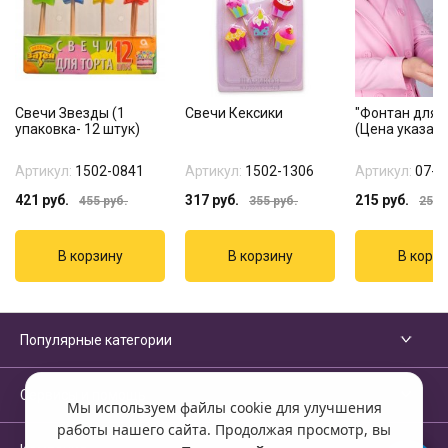
Свечи Звезды (1
Свечи Кексики
"Фонтан для т
упаковка- 12 штук)
(Цена указана
Артикул:
1502-0841
Артикул:
1502-1306
Артикул:
07-1
421
руб.
317
руб.
215
руб.
455
руб.
355
руб.
255
р
Популярные категории
Сервисы и помощь
Мы используем файлы cookie для улучшения
работы нашего сайта. Продолжая просмотр, вы