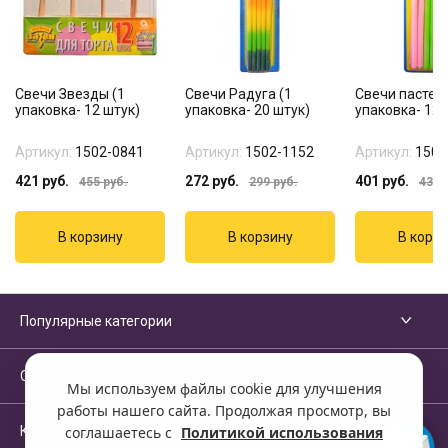
Свечи Звезды (1
Свечи Радуга (1
Свечи пастель
упаковка- 12 штук)
упаковка- 20 штук)
упаковка- 12 
Артикул:
1502-0841
Артикул:
1502-1152
Артикул:
1502
421
руб.
272
руб.
401
руб.
455
руб.
299
руб.
435
р
Популярные категории
Сервисы и помощь
Мы используем файлы cookie для улучшения
работы нашего сайта. Продолжая просмотр, вы
Компания
соглашаетесь с
Политикой использования