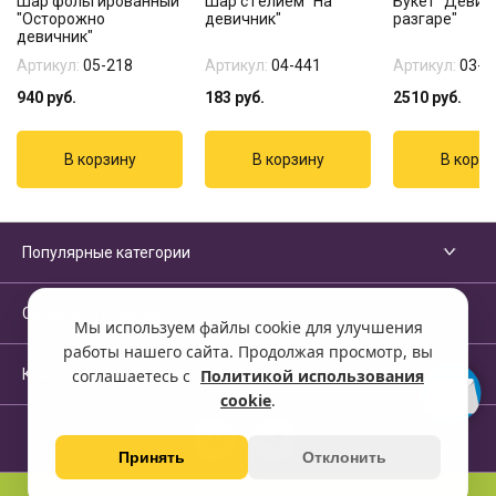
Шар фольгированный
Шар с гелием "На
Букет "Девич
"Осторожно
девичник"
разгаре"
девичник"
Артикул:
05-218
Артикул:
04-441
Артикул:
03-2
940
руб.
183
руб.
2510
руб.
Популярные категории
Сервисы и помощь
Мы используем файлы cookie для улучшения
работы нашего сайта. Продолжая просмотр, вы
Компания
соглашаетесь с
Политикой использования
cookie
.
Принять
Отклонить