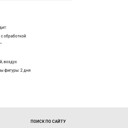
дит:
ь с обработкой
"
й, воздух
ы фигуры: 2 дня
ПОИСК ПО САЙТУ