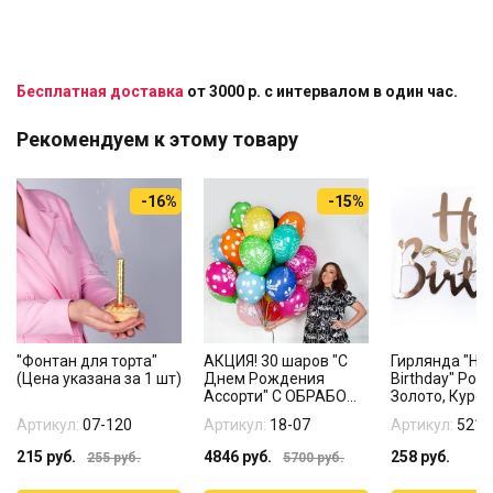
Бесплатная доставка
от 3000 р. с интервалом в один час.
Рекомендуем к этому товару
-16%
-15%
"Фонтан для торта"
АКЦИЯ! 30 шаров "С
Гирлянда "Ha
(Цена указана за 1 шт)
Днем Рождения
Birthday" Роз
Ассорти" С ОБРАБО...
Золото, Курси
Артикул:
07-120
Артикул:
18-07
Артикул:
5211
215
руб.
4846
руб.
258
руб.
255
руб.
5700
руб.