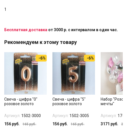
1
Бесплатная доставка
от 3000 р. с интервалом в один час.
Рекомендуем к этому товару
-6%
-6%
Свеча - цифра "0"
Свеча - цифра "5"
Набор "Розов
розовое золото
розовое золото
мечты"
Артикул:
1502-3000
Артикул:
1502-3005
Артикул:
17-1
156
руб.
156
руб.
3171
руб.
165
руб.
165
руб.
373