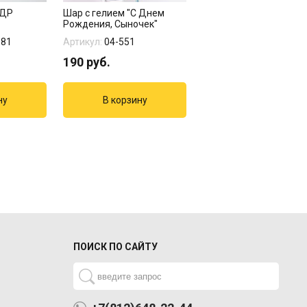
 ДР
Шар с гелием "С Днем
Шар с гелием "Кристал
Рождения, Сыночек"
ассорти" БЕЗ ОБРАБО
981
Артикул:
04-551
Артикул:
04-379
190
руб.
232
руб.
ПОИСК ПО САЙТУ