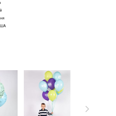
а
й
дня
 США