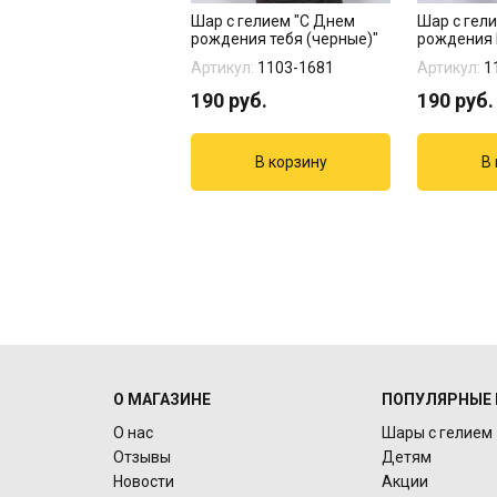
а 1 фольгированная
Шар с гелием "С Днем
Шар с гел
роной РОЗОВАЯ
рождения тебя (черные)"
рождения 
кул:
131191
Артикул:
1103-1681
Артикул:
1
6
руб.
190
руб.
190
руб.
О МАГАЗИНЕ
ПОПУЛЯРНЫЕ 
О нас
Шары с гелием
Отзывы
Детям
Новости
Акции