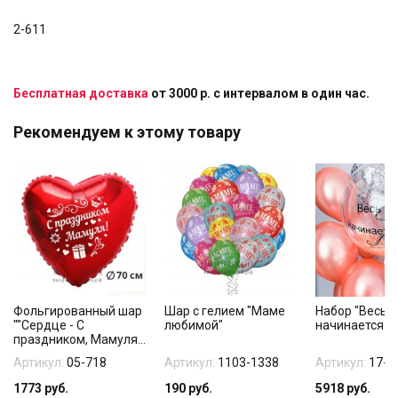
2-611
Бесплатная доставка
от 3000 р. с интервалом в один час.
Рекомендуем к этому товару
Фольгированный шар
Шар с гелием "Маме
Набор "Весь 
""Сердце - С
любимой"
начинается с
праздником, Мамуля...
Артикул:
05-718
Артикул:
1103-1338
Артикул:
17-1
1773
руб.
190
руб.
5918
руб.