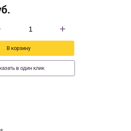
б.
казать в один клик
ня