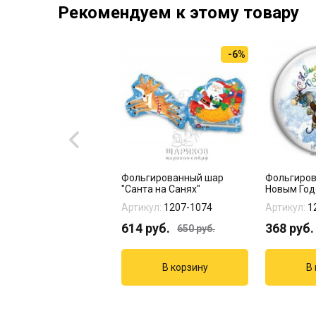
Рекомендуем к этому товару
-6%
гированная фигура
Фольгированный шар
Фольгиров
а нарядная зеленая
"Санта на Санях"
Новым Год
...
кул:
1207-4099
Артикул:
1207-1074
Артикул:
1
0
руб.
614
руб.
368
руб.
650
руб.