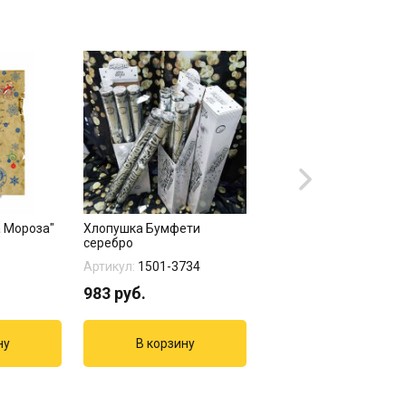
а Мороза"
Хлопушка Бумфети
Хлопушка Бумфети
серебро
фольгированное конф
золото
Артикул:
1501-3734
Артикул:
1501-3733
983
руб.
967
руб.