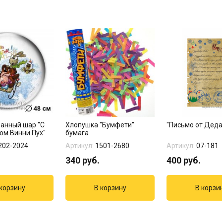
анный шар "С
Хлопушка "Бумфети"
"Письмо от Дед
ом Винни Пух"
бумага
202-2024
Артикул:
1501-2680
Артикул:
07-181
340
руб.
400
руб.