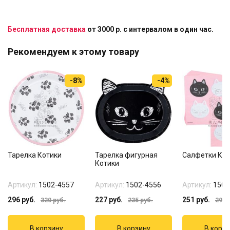
Бесплатная доставка
от 3000 р. с интервалом в один час.
Рекомендуем к этому товару
-8%
-4%
Тарелка Котики
Тарелка фигурная
Салфетки Кот
Котики
Артикул:
1502-4557
Артикул:
1502-4556
Артикул:
1502
296
руб.
227
руб.
251
руб.
320
руб.
235
руб.
299
р