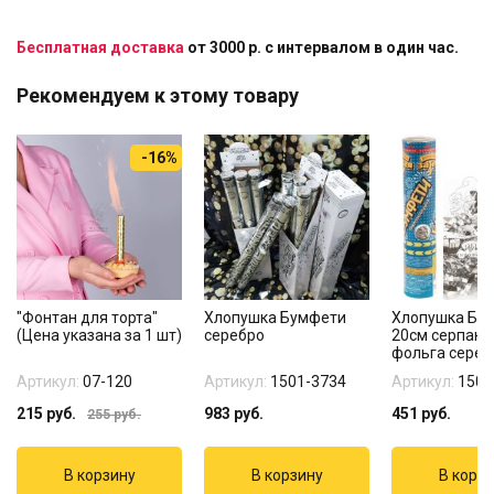
Бесплатная доставка
от 3000 р. с интервалом в один час.
Рекомендуем к этому товару
-16%
"Фонтан для торта"
Хлопушка Бумфети
Хлопушка Бу
(Цена указана за 1 шт)
серебро
20см серпант
фольга сереб
Артикул:
07-120
Артикул:
1501-3734
Артикул:
1501
215
руб.
983
руб.
451
руб.
255
руб.