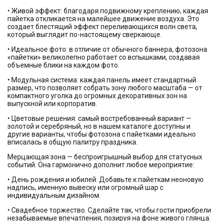
• Живой эффект: благодаря подвижному креплению, каждая
пайетка откликается на малейшее движение воздуха. Это
создает блестящий эффект переливающихся волн света,
который выглядит по-настоящему сверкающе.
• Идеальное фото: в отличие от обычного баннера, фотозона
«пайетки» великолепно работает со вспышками, создавая
объемные блики на каждом фото.
• Модульная система: каждая панель имеет стандартный
размер, что позволяет собрать зону любого масштаба — от
компактного уголка до огромных декоративных зон на
выпускной или корпоратив.
• Цветовые решения: самый востребованный вариант —
золотой и серебряный, но в нашем каталоге доступны и
другие варианты, чтобы фотозона с пайетками идеально
вписалась в общую палитру праздника.
Мерцающая зона — беспроигрышный выбор для статусных
событий. Она гармонично дополнит любое мероприятие:
• День рождения и юбилей. Добавьте к пайеткам неоновую
надпись, именную вывеску или огромный шар с
индивидуальным дизайном.
• Свадебное торжество. Сделайте так, чтобы гости приобрели
незабываемые впечатления, позируя на фоне живого глянца.