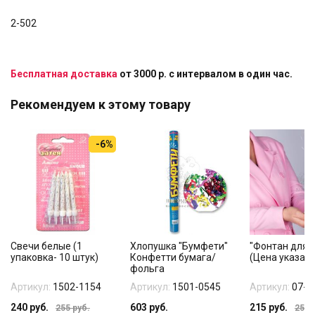
2-502
Бесплатная доставка
от 3000 р. с интервалом в один час.
Рекомендуем к этому товару
-6%
Свечи белые (1
Хлопушка "Бумфети"
"Фонтан для т
упаковка- 10 штук)
Конфетти бумага/
(Цена указана
фольга
Артикул:
1502-1154
Артикул:
1501-0545
Артикул:
07-1
240
руб.
603
руб.
215
руб.
255
руб.
255
р