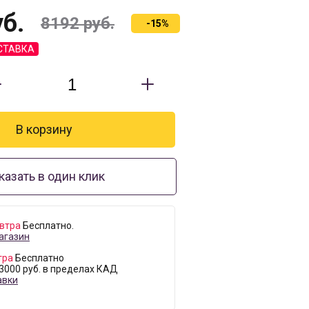
б.
8192
руб.
-15%
СТАВКА
казать в один клик
втра
Бесплатно.
агазин
тра
Бесплатно
 3000 руб. в пределах КАД
авки