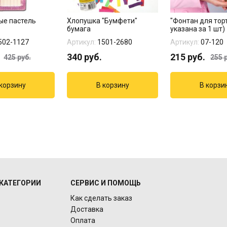
ые пастель
Хлопушка "Бумфети"
"Фонтан для тор
бумага
указана за 1 шт)
502-1127
Артикул:
1501-2680
Артикул:
07-120
340
руб.
215
руб.
425
руб.
255
р
КАТЕГОРИИ
СЕРВИС И ПОМОЩЬ
Как сделать заказ
Доставка
Оплата