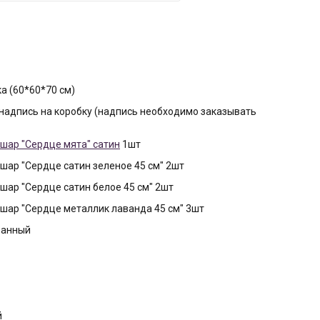
а (60*60*70 см)
надпись на коробку (надпись необходимо заказывать
шар "Сердце мята" сатин
1шт
шар "Сердце сатин зеленое 45 см" 2шт
шар "Сердце сатин белое 45 см" 2шт
шар "Сердце металлик лаванда 45 см" 3шт
ванный
й