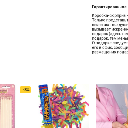
Гарантированное 
Коробка-сюрприз 
Только представьт
вылетают воздушн
вызывает искренне
подарок (здесь не
подарок, тем мень
О подарке следует
его в офис, сообщ
размещения подар
-8%