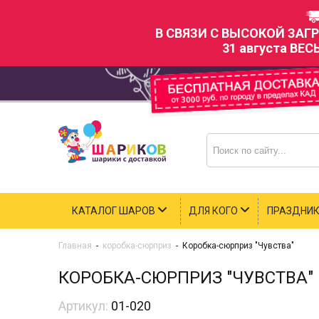
В СВЯЗИ С ВЫСОКОЙ ЗАГ
31 августа ВЕС
КАТАЛОГ ШАРОВ
ДЛЯ КОГО
ПРАЗДНИ
Главная
-
коробка-сюрприз
-
Коробка-сюрприз "Чувства"
КОРОБКА-СЮРПРИЗ "ЧУВСТВА"
Артикул:
01-020