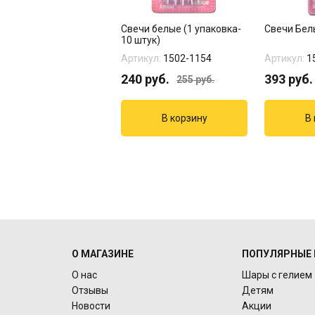
с гелием "Макарунс"
Свечи белые (1 упаковка-
Свечи Бел
10 штук)
кул:
04-488-1
Артикул:
1502-1154
Артикул:
1
руб.
240
руб.
393
руб.
255
руб.
О МАГАЗИНЕ
ПОПУЛЯРНЫЕ 
О нас
Шары с гелием
Отзывы
Детям
Новости
Акции