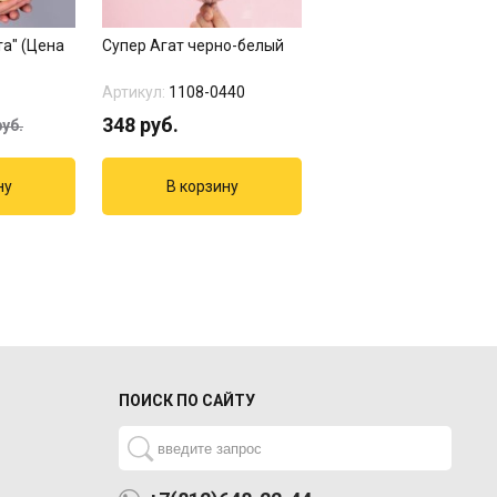
та" (Цена
Супер Агат черно-белый
Хлопушка "Бумфети"
серпантин
Артикул:
1108-0440
Артикул:
1501-0543
348
руб.
451
руб.
уб.
ПОИСК ПО САЙТУ