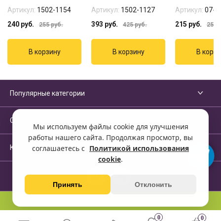
Артикул:
1502-1154
Артикул:
1502-1127
Артикул:
07-1
240
руб.
393
руб.
215
руб.
255
руб.
425
руб.
255
р
Популярные категории
Сервисы и помощь
Мы используем файлы cookie для улучшения
работы нашего сайта. Продолжая просмотр, вы
Компания
соглашаетесь с
Политикой использования
cookie
.
Принять
Отклонить
Перейти на полную версию сайта
0
0