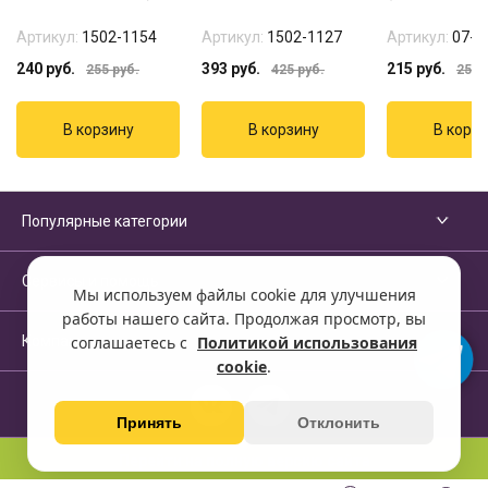
Артикул:
1502-1154
Артикул:
1502-1127
Артикул:
07-1
240
руб.
393
руб.
215
руб.
255
руб.
425
руб.
255
р
Популярные категории
Сервисы и помощь
Мы используем файлы cookie для улучшения
работы нашего сайта. Продолжая просмотр, вы
Компания
соглашаетесь с
Политикой использования
cookie
.
Принять
Отклонить
Перейти на полную версию сайта