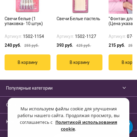
Свечи белые (1
Свечи Белые пастель
"Фонтан для т
упаковка- 10 штук)
(Цена указана
Артикул:
1502-1154
Артикул:
1502-1127
Артикул:
07-1
240
руб.
393
руб.
215
руб.
255
руб.
425
руб.
255
р
Популярные категории
Сервисы и помощь
Мы используем файлы cookie для улучшения
работы нашего сайта. Продолжая просмотр, вы
Компания
соглашаетесь с
Политикой использования
cookie
.