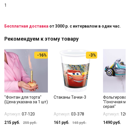
1
Бесплатная доставка
от 3000 р. с интервалом в один час.
Рекомендуем к этому товару
-16%
-3%
"Фонтан для торта"
Стаканы Тачки-3
Фольгирован
(Цена указана за 1 шт)
"Гоночная ма
серая"
Артикул:
07-120
Артикул:
03-378
Артикул:
1207
215
руб.
161
руб.
1490
руб.
255
руб.
165
руб.