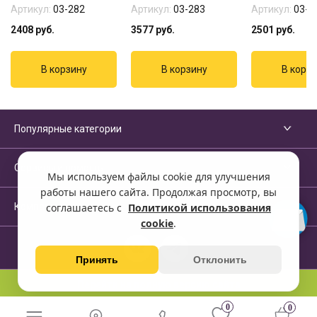
Артикул:
03-282
Артикул:
03-283
Артикул:
03-2
2408
руб.
3577
руб.
2501
руб.
Популярные категории
Сервисы и помощь
Мы используем файлы cookie для улучшения
работы нашего сайта. Продолжая просмотр, вы
Компания
соглашаетесь с
Политикой использования
cookie
.
Принять
Отклонить
Перейти на полную версию сайта
0
0