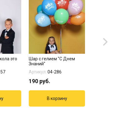
кола это
Шар с гелием "С Днем
Букет "Праздничная
Знаний"
линейка"
657
Артикул:
04-286
Артикул:
14-456
190
руб.
3555
руб.