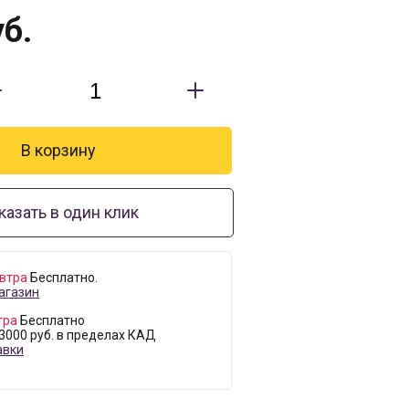
б.
казать в один клик
втра
Бесплатно.
агазин
тра
Бесплатно
 3000 руб. в пределах КАД
авки