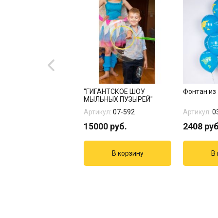
гированная фигура
"ГИГАНТСКОЕ ШОУ
Фонтан из 
ОЛЬНАЯ ТЕТРАДЬ"
МЫЛЬНЫХ ПУЗЫРЕЙ"
кул:
1202-3792
Артикул:
07-592
Артикул:
0
руб.
15000
руб.
2408
руб