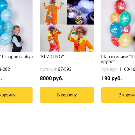
10 шаров глобус
"КРИО ШОУ"
Шар с гелием "Ш
круто!"
3-282
Артикул:
07-593
Артикул:
1103-1
.
8000
руб.
190
руб.