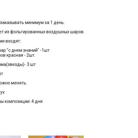
заказывать минимум за 1 день.
ет из фольгированных воздушных шаров.
ии входят:
р "с днем знаний" -1шт
ов красная - 2шт.
ма(звезды)- 3 шт
шт
ожно менять.
дух
ы композиции: 4 дня