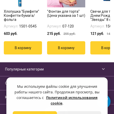
Хлопушка "Бумфети"
"Фонтан для торта"
Свечи для тор
Конфетти бумага/
(Цена указана за 1 шт)
Днем Рожде
фольга
"Звезды" 8 см 
Артикул:
1501-0545
Артикул:
07-120
Артикул:
1502
603
руб.
215
руб.
121
руб.
255
руб.
140
р
Популярные категории
Сервисы и помощь
Мы используем файлы cookie для улучшения
работы нашего сайта. Продолжая просмотр, вы
Компания
соглашаетесь с
Политикой использования
cookie
.