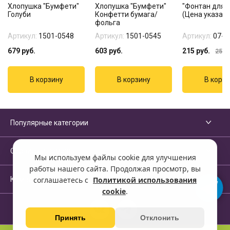
Хлопушка "Бумфети"
Хлопушка "Бумфети"
"Фонтан для т
Голуби
Конфетти бумага/
(Цена указана
фольга
Артикул:
1501-0548
Артикул:
1501-0545
Артикул:
07-1
679
руб.
603
руб.
215
руб.
255
р
Популярные категории
Сервисы и помощь
Мы используем файлы cookie для улучшения
работы нашего сайта. Продолжая просмотр, вы
Компания
соглашаетесь с
Политикой использования
cookie
.
Принять
Отклонить