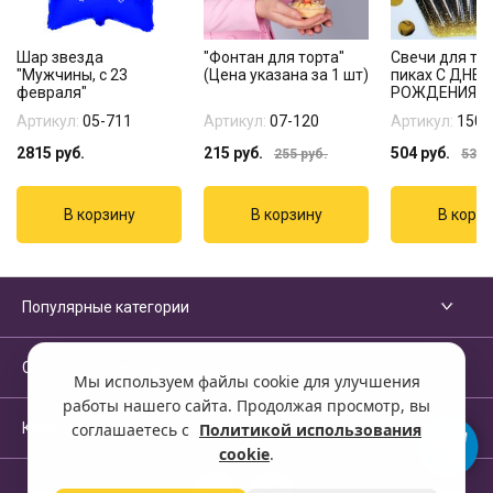
Шар звезда
"Фонтан для торта"
Свечи для тор
"Мужчины, с 23
(Цена указана за 1 шт)
пиках С ДНЕ
февраля"
РОЖДЕНИЯ з
Артикул:
05-711
Артикул:
07-120
Артикул:
1502
2815
руб.
215
руб.
504
руб.
255
руб.
535
р
Популярные категории
Сервисы и помощь
Мы используем файлы cookie для улучшения
работы нашего сайта. Продолжая просмотр, вы
Компания
соглашаетесь с
Политикой использования
cookie
.