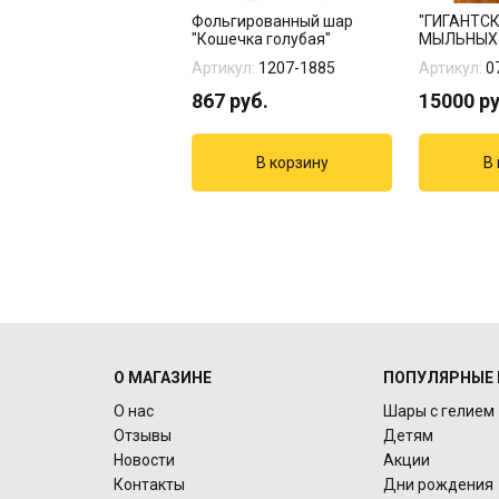
 "Голубой шоколад"
Фольгированный шар
"ГИГАНТС
т
"Кошечка голубая"
МЫЛЬНЫХ 
кул:
14-111
Артикул:
1207-1885
Артикул:
0
3
руб.
867
руб.
15000
ру
О МАГАЗИНЕ
ПОПУЛЯРНЫЕ 
О нас
Шары с гелием
Отзывы
Детям
Новости
Акции
Контакты
Дни рождения