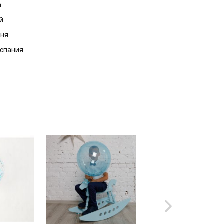
а
й
дня
Испания