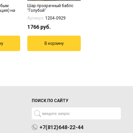
убым
Шар прозрачный баблс
Фольгированный шар
ция) на
"Голубой"
"Леденец голубой
пастель"
Артикул:
1204-0929
Артикул:
1202-2951
1766
руб.
665
руб.
ПОИСК ПО САЙТУ
+7(812)648-22-44