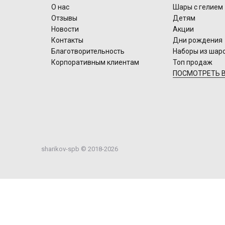
О нас
Шары с гелием
Отзывы
Детям
Новости
Акции
Контакты
Дни рождения
Благотворительность
Наборы из шар
Корпоративным клиентам
Топ продаж
ПОСМОТРЕТЬ В
sharikov-spb © 2018-2026