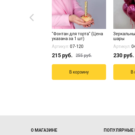
 "Микки и Минни
"Фонтан для торта" (Цена
Зеркальны
"
указана за 1 шт)
шары
кул:
11-225
Артикул:
07-120
Артикул:
0
8
руб.
215
руб.
230
руб.
255
руб.
О МАГАЗИНЕ
ПОПУЛЯРНЫЕ 