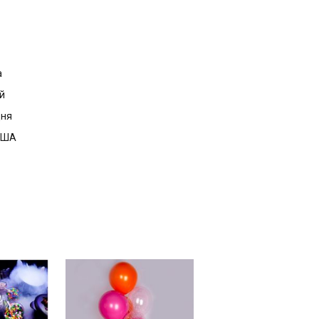
а
й
дня
 США