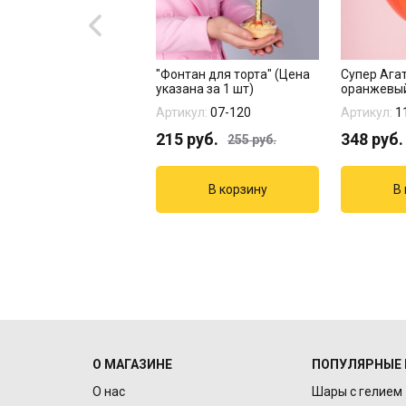
гированная цифра
"Фонтан для торта" (Цена
Супер Ага
Сатин Оранжевая"
указана за 1 шт)
оранжевы
кул:
1207-5385
Артикул:
07-120
Артикул:
1
6
руб.
215
руб.
348
руб.
255
руб.
О МАГАЗИНЕ
ПОПУЛЯРНЫЕ 
О нас
Шары с гелием