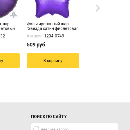
й шар
Фольгированный шар
Фольгированный шар
летовый
"Звезда сатин фиолетовая
"Звезда сатин сирене
45 см"
45 см"
732
Артикул:
1204-0749
Артикул:
1204-1376
509
руб.
509
руб.
ПОИСК ПО САЙТУ