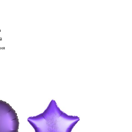
а
й
дня