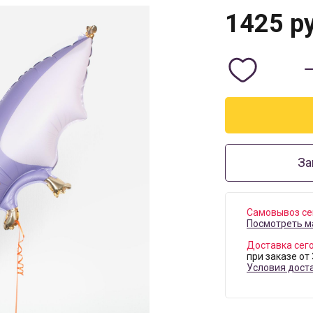
1425
ру
За
Самовывоз се
Посмотреть м
Доставка сег
при заказе от
Условия дост