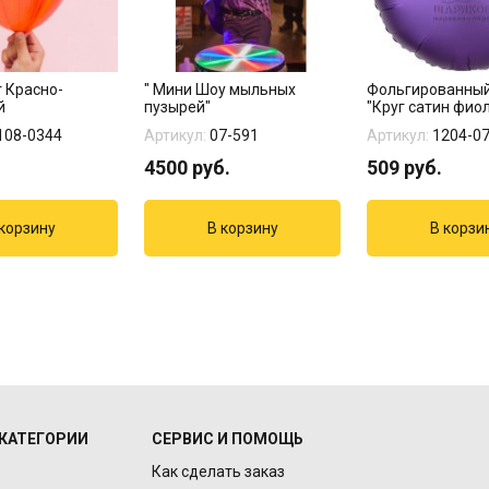
т Красно-
" Мини Шоу мыльных
Фольгированны
й
пузырей"
"Круг сатин фио
45 см"
108-0344
Артикул:
07-591
Артикул:
1204-0
4500
руб.
509
руб.
КАТЕГОРИИ
СЕРВИС И ПОМОЩЬ
Как сделать заказ