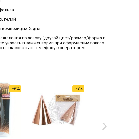
.
 фольга
, гелий;
 композиции: 2 дня
ожелания по заказу (другой цвет/размер/форма и
те указать в комментарии при оформлении заказа
бо согласовать по телефону с оператором.
-6%
-7%
-