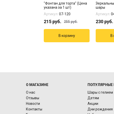
 "Сладкая вата" 15
"Фонтан для торта" (Цена
Зеркальны
указана за 1 шт)
шары
кул:
14-202
Артикул:
07-120
Артикул:
0
3
руб.
215
руб.
230
руб.
255
руб.
О МАГАЗИНЕ
ПОПУЛЯРНЫЕ 
О нас
Шары с гелием
Отзывы
Детям
Новости
Акции
Контакты
Дни рождения