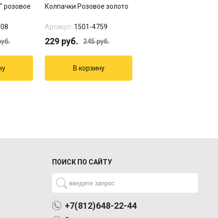
" розовое
Колпачки Розовое золото
Свечи для торта Розо
золото
008
Артикул:
1501-4759
Артикул:
1502-3010
229
руб.
174
руб.
уб.
245
руб.
199
руб.
ПОИСК ПО САЙТУ
+7(812)648-22-44