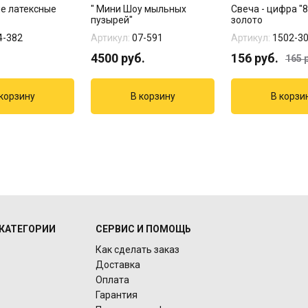
е латексные
" Мини Шоу мыльных
Свеча - цифра "8
пузырей"
золото
4-382
Артикул:
07-591
Артикул:
1502-3
4500
руб.
156
руб.
165
р
КАТЕГОРИИ
СЕРВИС И ПОМОЩЬ
Как сделать заказ
Доставка
Оплата
Гарантия