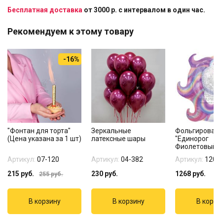
Бесплатная доставка
от 3000 р. с интервалом в один час.
Рекомендуем к этому товару
-16%
"Фонтан для торта"
Зеркальные
Фольгирован
(Цена указана за 1 шт)
латексные шары
"Единорог
Фиолетовый г
Артикул:
07-120
Артикул:
04-382
Артикул:
1207
215
руб.
230
руб.
1268
руб.
255
руб.