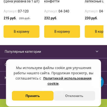
(Цена указана за 1 шт)
конфетти
латексные ш
Артикул:
07-120
Артикул:
04-340
Артикул:
04-3
215
руб.
232
руб.
230
руб.
255
руб.
Популярные категории
Сервисы и помощь
Мы используем файлы cookie для улучшения
работы нашего сайта. Продолжая просмотр, вы
Компания
соглашаетесь с
Политикой использования
cookie
.
Принять
Отклонить
Перейти на полную версию сайта