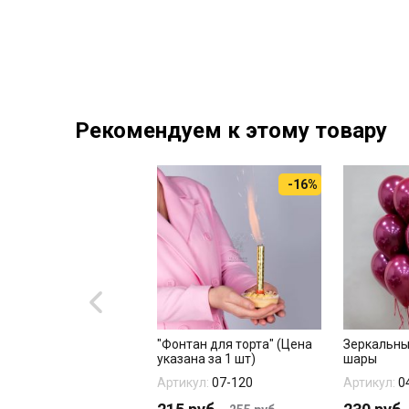
Рекомендуем к этому товару
-16%
ьгированный шар
"Фонтан для торта" (Цена
Зеркальны
м гонщика красный"
указана за 1 шт)
шары
кул:
1207-5418
Артикул:
07-120
Артикул:
0