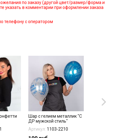
ожелания по заказу (другой цвет/размер/форма и
те указать в комментарии при оформлении заказа
по телефону с оператором
-
конфетти
Шар с гелием металлик "С
Шары хром: АКЦИЯ! 25
ДР мужской стиль"
штук
1
Артикул:
1103-2210
Артикул:
04-467