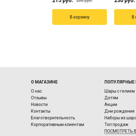
руб.
215
руб.
230
руб.
255
руб.
О МАГАЗИНЕ
ПОПУЛЯРНЫЕ 
О нас
Шары с гелием
Отзывы
Детям
Новости
Акции
Контакты
Дни рождения
Благотворительность
Наборы из шар
Корпоративным клиентам
Топ продаж
ПОСМОТРЕТЬ В