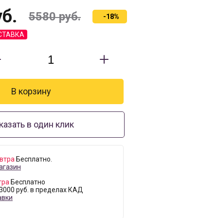
б.
5580
руб.
-18%
СТАВКА
казать в один клик
втра
Бесплатно.
агазин
тра
Бесплатно
 3000 руб. в пределах КАД
авки