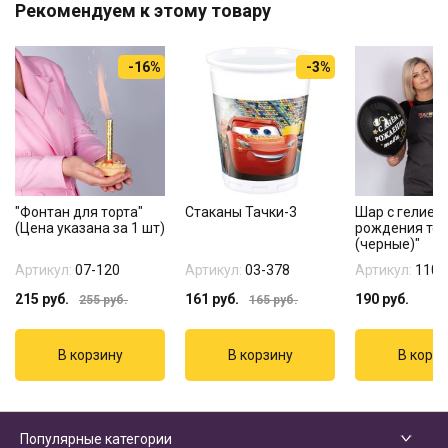
Рекомендуем к этому товару
-16%
-3%
"Фонтан для торта"
Стаканы Тачки-3
Шар с гелием
(Цена указана за 1 шт)
рождения те
(черные)"
Артикул:
07-120
Артикул:
03-378
Артикул:
1103
215
руб.
161
руб.
190
руб.
255
руб.
165
руб.
Популярные категории